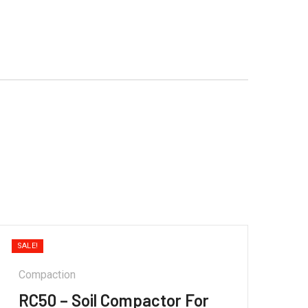
SALE!
Compaction
RC50 – Soil Compactor For