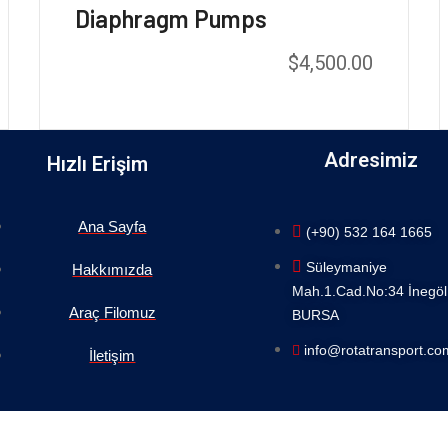
Diaphragm Pumps
$
4,500.00
Rated
5.00
out of 5
Adresimiz
Hızlı Erişim
Ana Sayfa
(+90) 532 164 1665
Süleymaniye
Hakkımızda
Mah.1.Cad.No:34 İnegöl 
Araç Filomuz
BURSA
info@rotatransport.com
İletişim