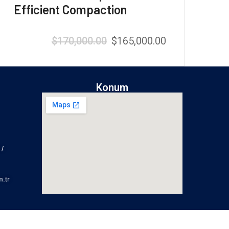
Efficient Compaction
$
170,000.00
$
165,000.00
Rated
5.00
out of 5
Konum
/
.tr