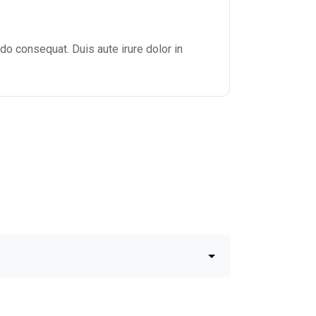
Rated
5
out of
5
do consequat. Duis aute irure dolor in