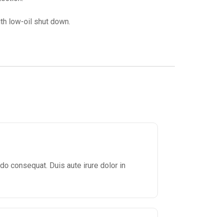
h low-oil shut down.
Rated
5
out of
5
do consequat. Duis aute irure dolor in