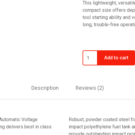
This lightweight, versatil
compact size offers de
tool starting ability an
long, trouble-free operati
Add to cart
Description
Reviews (2)
 Automatic Voltage
Robust, powder coated steel f
ng delivers best in class
impact polyethylene fuel tank 
provide outstanding impact prot